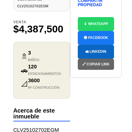
COMPARTIR
PROPIEDAD
CLV25102702EGM
VENTA
📱 WHATSAPP
$4,387,500
🔵 FACEBOOK
💼 LINKEDIN
3
🚿
BAÑOS
🔗 COPIAR LINK
120
🚗
ESTACIONAMIENTOS
3600
📐
M² CONSTRUCCIÓN
Acerca de este
inmueble
CLV25102702EGM