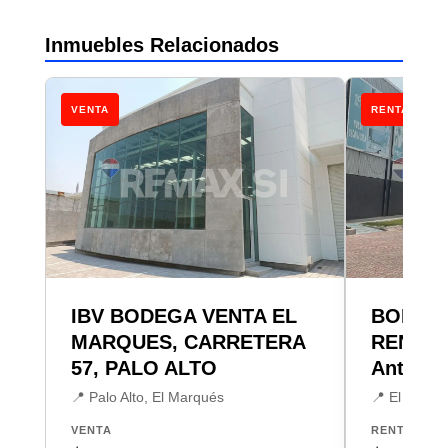
Inmuebles Relacionados
VENTA
RENTA
IBV BODEGA VENTA EL
BODEG
MARQUES, CARRETERA
RENTA 
57, PALO ALTO
Antea
📍 Palo Alto, El Marqués
📍 El Salitr
VENTA
RENTA