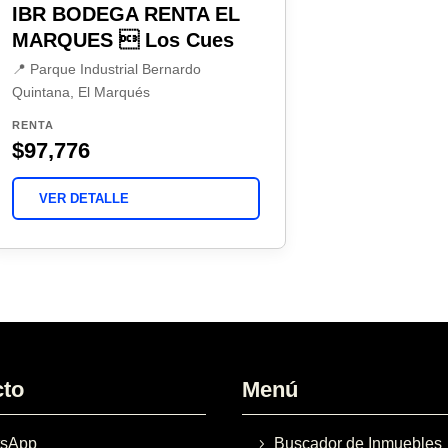
IBR BODEGA RENTA EL
MARQUES  Los Cues
📍 Parque Industrial Bernardo
Quintana, El Marqués
RENTA
$97,776
VER DETALLE
cto
Menú
sApp
Buscador de Inmuebles