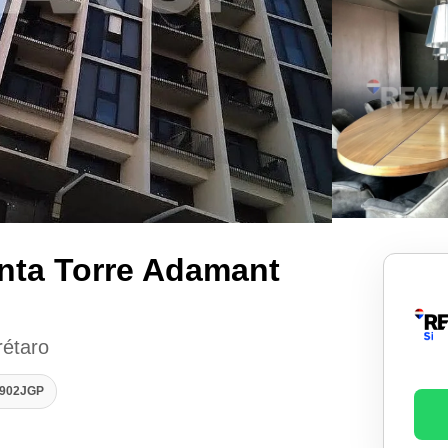
nta Torre Adamant
rétaro
2902JGP