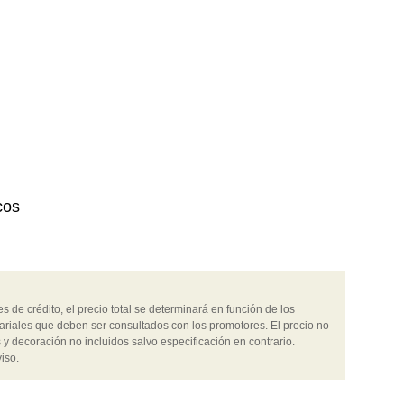
cos
 de crédito, el precio total se determinará en función de los
ariales que deben ser consultados con los promotores. El precio no
 y decoración no incluidos salvo especificación en contrario.
iso.