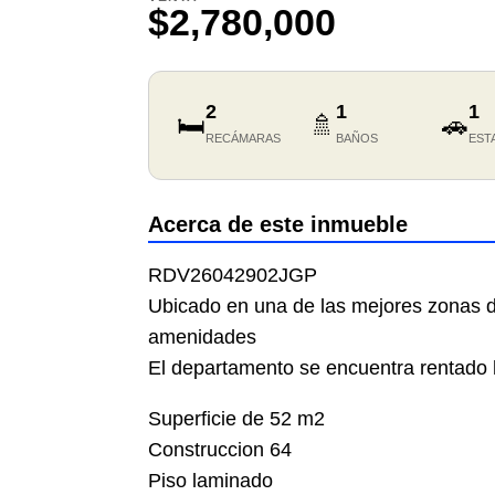
$2,780,000
2
1
1
🛏️
🚿
🚗
RECÁMARAS
BAÑOS
EST
Acerca de este inmueble
RDV26042902JGP
Ubicado en una de las mejores zonas 
amenidades
El departamento se encuentra rentado
Superficie de 52 m2
Construccion 64
Piso laminado