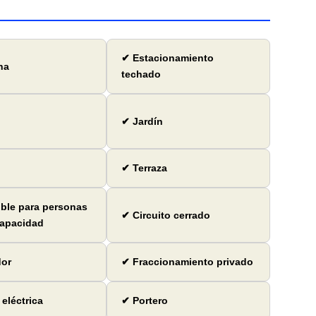
✔ Estacionamiento
na
techado
✔ Jardín
✔ Terraza
ble para personas
✔ Circuito cerrado
capacidad
dor
✔ Fraccionamiento privado
 eléctrica
✔ Portero