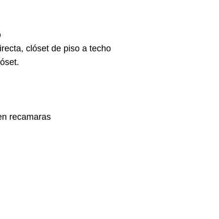
o
recta, clóset de piso a techo
óset.
 en recamaras