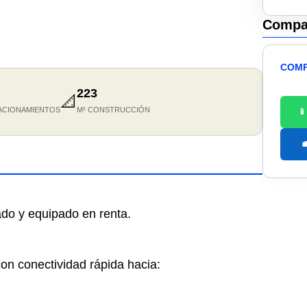
Compar
COMP
223
📐
ACIONAMIENTOS
M² CONSTRUCCIÓN


o y equipado en renta.
con conectividad rápida hacia: