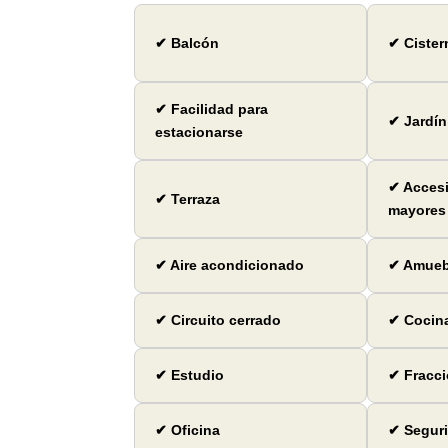
✔ Balcón
✔ Cister
✔ Facilidad para
✔ Jardín
estacionarse
✔ Accesi
✔ Terraza
mayores
✔ Aire acondicionado
✔ Amueb
✔ Circuito cerrado
✔ Cocin
✔ Estudio
✔ Fracci
✔ Oficina
✔ Seguri