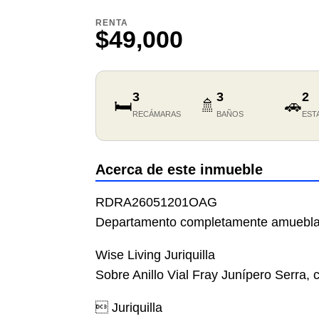
RENTA
$49,000
3
3
2
🛏️
🚿
🚗
RECÁMARAS
BAÑOS
EST
Acerca de este inmueble
RDRA26051201OAG
Departamento completamente amueblad
Wise Living Juriquilla
Sobre Anillo Vial Fray Junípero Serra, 
 Juriquilla