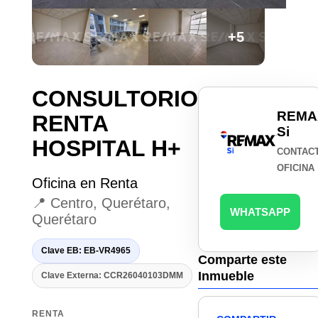
+5
CONSULTORIO
REMA
RENTA
Si
HOSPITAL H+
CONTAC
OFICINA
Oficina en Renta
📍 Centro, Querétaro,
WHATSAPP
Querétaro
Clave EB: EB-VR4965
Comparte este
Inmueble
Clave Externa: CCR26040103DMM
RENTA