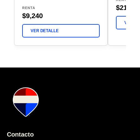
$21,82
RENTA
$9,240
VER DE
VER DETALLE
Contacto