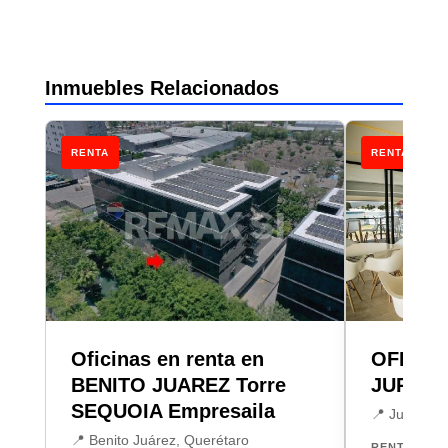
Inmuebles Relacionados
RENTA
RENTA
Oficinas en renta en
OFICIN
BENITO JUAREZ Torre
JURICA
SEQUOIA Empresaila
📍 Jurica, 
📍 Benito Juárez, Querétaro
RENTA