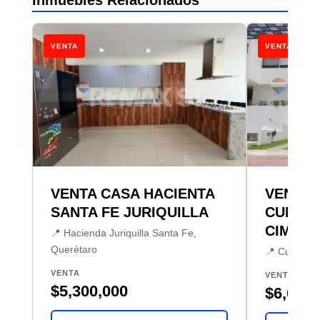
Inmuebles Relacionados
VENTA
VENTA
VENTA CASA HACIENTA
VENTA 
SANTA FE JURIQUILLA
CUMBR
CIMATA
📍 Hacienda Juriquilla Santa Fe,
Querétaro
📍 Cumbres 
VENTA
VENTA
$5,300,000
$6,000,