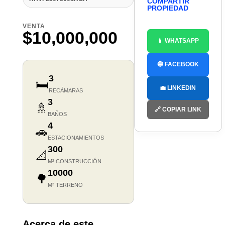
COMPARTIR
PROPIEDAD
VENTA
$10,000,000
📱 WHATSAPP
🔵 FACEBOOK
3
🛏️
💼 LINKEDIN
RECÁMARAS
3
🚿
🔗 COPIAR LINK
BAÑOS
4
🚗
ESTACIONAMIENTOS
300
📐
M² CONSTRUCCIÓN
10000
🌳
M² TERRENO
Acerca de este