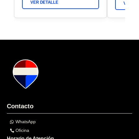
VER DETALLE
VER DE
Contacto
WhatsApp
Oficina
Horario de Atención