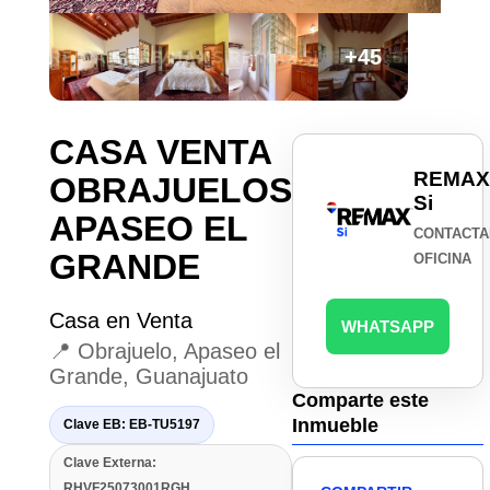
+45
CASA VENTA
REMAX
OBRAJUELOS
Si
APASEO EL
CONTACTA
GRANDE
OFICINA
Casa en Venta
WHATSAPP
📍 Obrajuelo, Apaseo el
Grande, Guanajuato
Comparte este
Inmueble
Clave EB: EB-TU5197
Clave Externa:
RHVF25073001RGH