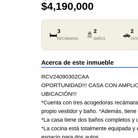
$4,190,000
3
2
2
🛏️
🚿
🚗
RECÁMARAS
BAÑOS
EST
Acerca de este inmueble
RCV24090302CAA
OPORTUNIDAD!!! CASA CON AMPLI
UBICACIÓN!!!
*Cuenta con tres acogedoras recámaras,
propio vestidor y baño. *Además, tiene
*La casa tiene dos baños completos y u
*La cocina está totalmente equipada y e
espacio para dos autos.