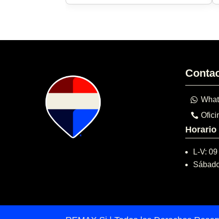
Conta
What
Ofici
Horario
L-V: 09
Sábado