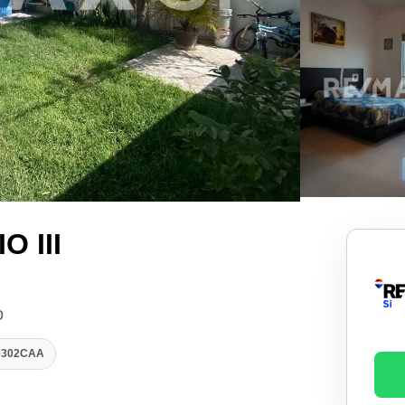
 III
o
90302CAA