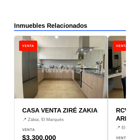
Inmuebles Relacionados
VENTA
VENTA
CASA VENTA ZIRÉ ZAKIA
RCV CA
ARMON
📍 Zákia, El Marqués
📍 El Marqu
VENTA
$3,300,000
VENTA