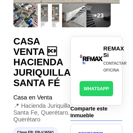
+23
CASA
REMAX
VENTA 
Si
HACIENDA
CONTACTAR
JURIQUILLA
OFICINA
SANTA FÉ
WHATSAPP
Casa en Venta
📍 Hacienda Juriquilla
Comparte este
Santa Fe, Querétaro,
Inmueble
Querétaro
Clave EB: EB-VJ6561