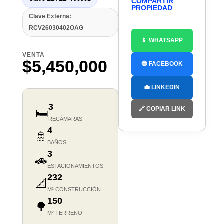
COMPARTIR
PROPIEDAD
Clave Externa:
RCV26030402OAG
📱 WHATSAPP
VENTA
$5,450,000
🔵 FACEBOOK
💼 LINKEDIN
3
🔗 COPIAR LINK
🛏️
RECÁMARAS
4
🚿
BAÑOS
3
🚗
ESTACIONAMIENTOS
232
📐
M² CONSTRUCCIÓN
150
🌳
M² TERRENO