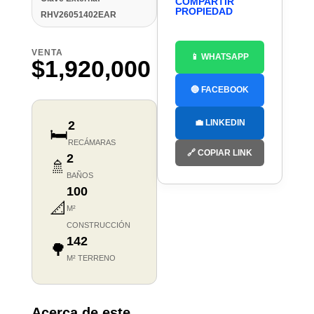
COMPARTIR
PROPIEDAD
RHV26051402EAR
VENTA
📱 WHATSAPP
$1,920,000
🔵 FACEBOOK
💼 LINKEDIN
2
🛏️
RECÁMARAS
🔗 COPIAR LINK
2
🚿
BAÑOS
100
📐
M²
CONSTRUCCIÓN
142
🌳
M² TERRENO
Acerca de este