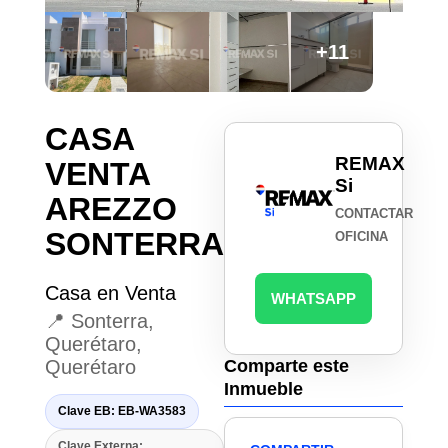
+11
CASA
REMAX
VENTA
Si
AREZZO
CONTACTAR
SONTERRA
OFICINA
Casa en Venta
WHATSAPP
📍 Sonterra,
Querétaro,
Querétaro
Comparte este
Inmueble
Clave EB: EB-WA3583
Clave Externa: