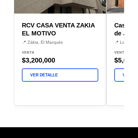
RCV CASA VENTA ZAKIA
Casa en
EL MOTIVO
de Juriq
📍 Zákia, El Marqués
📍 Lomas de
VENTA
VENTA
$3,200,000
$5,080,
VER DETALLE
VER DE