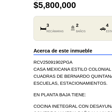
$5,800,000
3
2
4
🛏️
🚿
🚗
RECÁMARAS
BAÑOS
EST
Acerca de este inmueble
RCV25091902PGA
CASA MEXICANA ESTILO COLONIAL 
CUADRAS DE BERNARDO QUINTANA.
ESCUELAS, ESTACIONAMIENTOS.
EN PLANTA BAJA TIENE:
COCINA INETEGRAL CON DESAYUNA