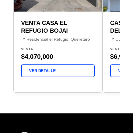
VENTA CASA EL
CASA V
REFUGIO BOJAI
DEL L
📍 Residencial el Refugio, Querétaro
📍 Cumbres 
VENTA
VENTA
$4,070,000
$6,980,
VER DETALLE
VER DE