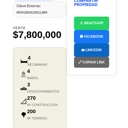
COMPARTIR
PROPIEDAD
Clave Externa:
RHV26041001LMH
📱 WHATSAPP
VENTA
$7,800,000
🔵 FACEBOOK
💼 LINKEDIN
4
🛏️
🔗 COPIAR LINK
RECÁMARAS
4
🚿
BAÑOS
3
🚗
ESTACIONAMIENTOS
270
📐
M² CONSTRUCCIÓN
200
🌳
M² TERRENO