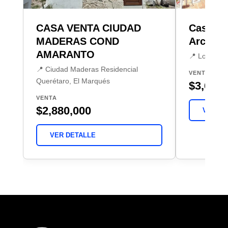
CASA VENTA CIUDAD
Casa En 
MADERAS COND
Arcos
AMARANTO
📍 Loma Do
📍 Ciudad Maderas Residencial
VENTA
Querétaro, El Marqués
$3,650,
VENTA
$2,880,000
VER DE
VER DETALLE