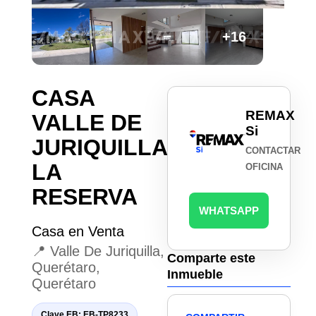
+16
CASA
REMAX
VALLE DE
Si
JURIQUILLA
CONTACTAR
LA
OFICINA
RESERVA
WHATSAPP
Casa en Venta
📍 Valle De Juriquilla,
Comparte este
Querétaro,
Inmueble
Querétaro
Clave EB: EB-TP8233