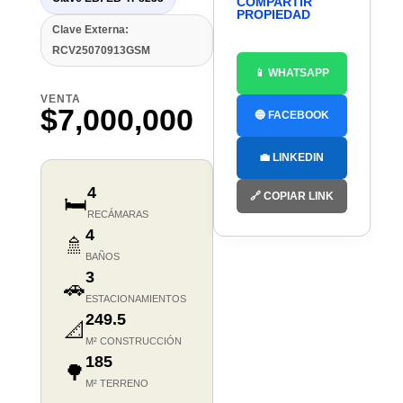
COMPARTIR
PROPIEDAD
Clave Externa:
RCV25070913GSM
📱 WHATSAPP
VENTA
$7,000,000
🔵 FACEBOOK
💼 LINKEDIN
4
🔗 COPIAR LINK
🛏️
RECÁMARAS
4
🚿
BAÑOS
3
🚗
ESTACIONAMIENTOS
249.5
📐
M² CONSTRUCCIÓN
185
🌳
M² TERRENO