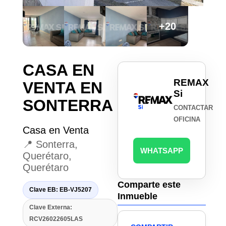
+20
CASA EN
REMAX
VENTA EN
Si
SONTERRA
CONTACTAR
OFICINA
Casa en Venta
📍 Sonterra,
WHATSAPP
Querétaro,
Querétaro
Comparte este
Clave EB: EB-VJ5207
Inmueble
Clave Externa:
RCV26022605LAS