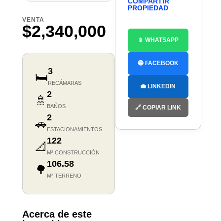
COMPARTIR
PROPIEDAD
VENTA
$2,340,000
📱 WHATSAPP
🔵 FACEBOOK
3
🛏️
RECÁMARAS
💼 LINKEDIN
2
🚿
BAÑOS
🔗 COPIAR LINK
2
🚗
ESTACIONAMIENTOS
122
📐
M² CONSTRUCCIÓN
106.58
🌳
M² TERRENO
Acerca de este