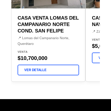
CASA VENTA LOMAS DEL
CASA E
CAMPANARIO NORTE
NAYEN
COND. SAN FELIPE
📍 Zákia, E
📍 Lomas del Campanario Norte,
VENTA
Querétaro
$5,600,
VENTA
$10,700,000
VER DE
VER DETALLE