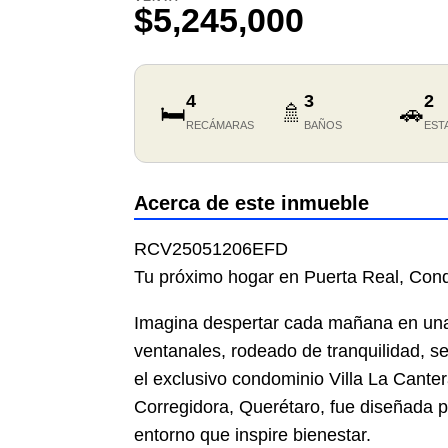
$5,245,000
4
3
2
🛏️
🚿
🚗
RECÁMARAS
BAÑOS
EST
Acerca de este inmueble
RCV25051206EFD
Tu próximo hogar en Puerta Real, Cond
Imagina despertar cada mañana en una 
ventanales, rodeado de tranquilidad, s
el exclusivo condominio Villa La Cante
Corregidora, Querétaro, fue diseñada p
entorno que inspire bienestar.