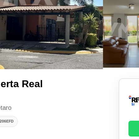
erta Real
étaro
1206EFD