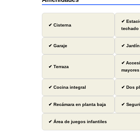
✔ Estac
✔ Cisterna
techado
✔ Garaje
✔ Jardín
✔ Accesi
✔ Terraza
mayores
✔ Cocina integral
✔ Dos p
✔ Recámara en planta baja
✔ Seguri
✔ Área de juegos infantiles