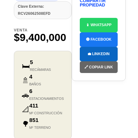
COMPARTIR
PROPIEDAD
Clave Externa:
RCV26062508EFD
📱 WHATSAPP
VENTA
$9,400,000
🔵 FACEBOOK
💼 LINKEDIN
5
🛏️
🔗 COPIAR LINK
RECÁMARAS
4
🚿
BAÑOS
6
🚗
ESTACIONAMIENTOS
411
📐
M² CONSTRUCCIÓN
851
🌳
M² TERRENO