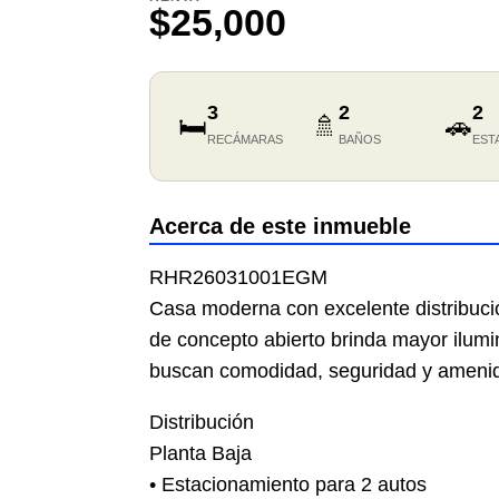
$25,000
3
2
2
🛏️
🚿
🚗
RECÁMARAS
BAÑOS
EST
Acerca de este inmueble
RHR26031001EGM
Casa moderna con excelente distribuci
de concepto abierto brinda mayor ilumin
buscan comodidad, seguridad y amenid
Distribución
Planta Baja
•⁠ ⁠Estacionamiento para 2 autos