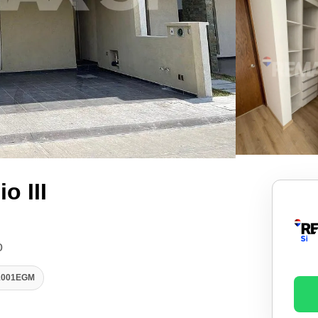
o III
o
31001EGM