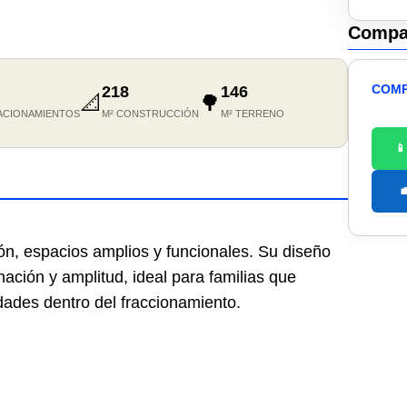
Compar
COMP
218
146
📐
🌳
ACIONAMIENTOS
M² CONSTRUCCIÓN
M² TERRENO


ón, espacios amplios y funcionales. Su diseño
ación y amplitud, ideal para familias que
ades dentro del fraccionamiento.