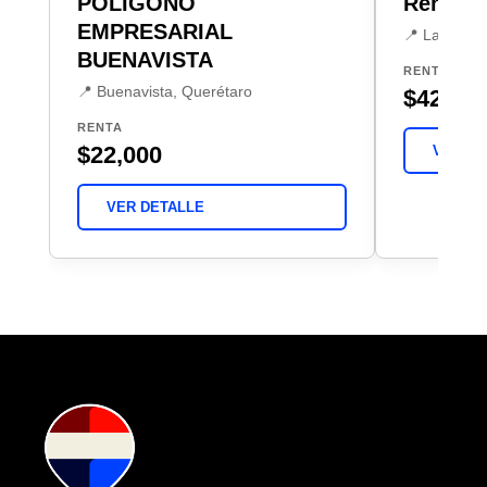
POLÍGONO
Renta 
EMPRESARIAL
📍 La Pieda
BUENAVISTA
RENTA
📍 Buenavista, Querétaro
$42,00
RENTA
$22,000
VER DE
VER DETALLE