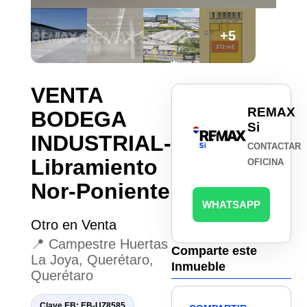
+5
VENTA
REMAX
BODEGA
Si
INDUSTRIAL-
CONTACTAR
Libramiento
OFICINA
Nor-Poniente
WHATSAPP
Otro en Venta
📍 Campestre Huertas
Comparte este
La Joya, Querétaro,
Inmueble
Querétaro
Clave EB: EB-UZ8585