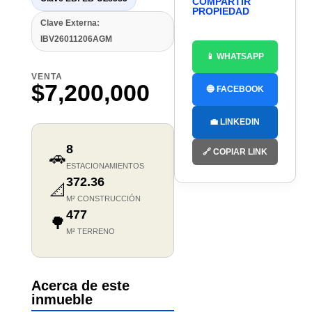
COMPARTIR
PROPIEDAD
Clave Externa:
IBV26011206AGM
📱 WHATSAPP
VENTA
$7,200,000
🔵 FACEBOOK
💼 LINKEDIN
8
🔗 COPIAR LINK
🚗
ESTACIONAMIENTOS
372.36
📐
M² CONSTRUCCIÓN
477
🌳
M² TERRENO
Acerca de este
inmueble