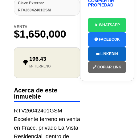
COMPARTIR
Clave Externa:
PROPIEDAD
RTV26042401GSM
📱 WHATSAPP
VENTA
$1,650,000
🔵 FACEBOOK
💼 LINKEDIN
196.43
🌳
M² TERRENO
🔗 COPIAR LINK
Acerca de este
inmueble
RTV26042401GSM
Excelente terreno en venta
en Fracc. privado La Vista
Residencial, dentro de