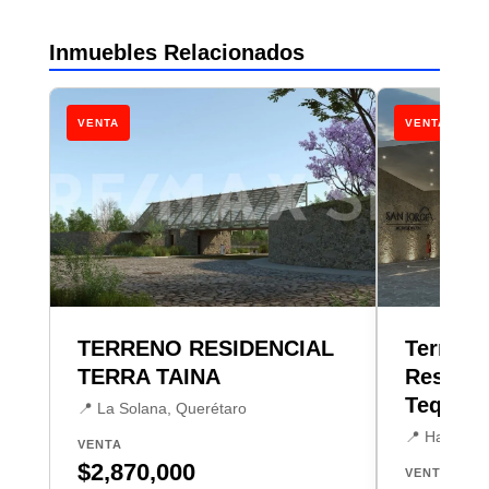
Inmuebles Relacionados
VENTA
VENTA
TERRENO RESIDENCIAL
Terreno
TERRA TAINA
Residen
Tequisq
📍 La Solana, Querétaro
📍 Hacienda
VENTA
$2,870,000
VENTA