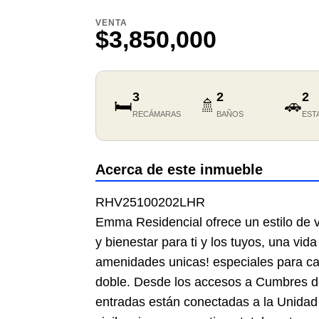
VENTA
$3,850,000
3
2
2
🛏️
🚿
🚗
RECÁMARAS
BAÑOS
EST
Acerca de este inmueble
RHV25100202LHR
Emma Residencial ofrece un estilo de 
y bienestar para ti y los tuyos, una vi
amenidades unicas! especiales para cad
doble. Desde los accesos a Cumbres del
entradas están conectadas a la Unida