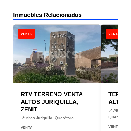
Inmuebles Relacionados
VENTA
VENTA
RTV TERRENO VENTA
TERREN
ALTOS JURIQUILLA,
ALTOZ
ZENIT
📍 Altozano
Querétaro
📍 Altos Juriquilla, Querétaro
VENTA
VENTA