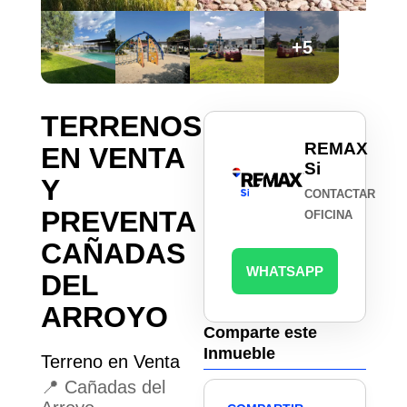
+5
TERRENOS
REMAX
EN VENTA
Si
Y
CONTACTAR
PREVENTA
OFICINA
CAÑADAS
WHATSAPP
DEL
ARROYO
Comparte este
Inmueble
Terreno en Venta
📍 Cañadas del