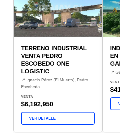
TERRENO INDUSTRIAL
INDUST
VENTA PEDRO
EN VEN
ESCOBEDO ONE
GALER
LOGISTIC
📍 Galeras,
📍 Ignacio Pérez (El Muerto), Pedro
VENTA
Escobedo
$41,839
VENTA
$6,192,950
VER DE
VER DETALLE