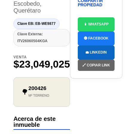
COMPARTIR
Escobedo,
PROPIEDAD
Querétaro
Clave EB: EB-WE9877
📱 WHATSAPP
Clave Externa:
🔵 FACEBOOK
ITV26060504KGA
💼 LINKEDIN
VENTA
$23,049,025
🔗 COPIAR LINK
200426
🌳
M² TERRENO
Acerca de este
inmueble