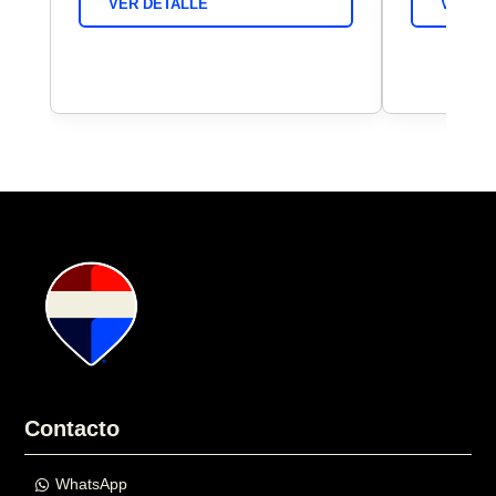
VER DETALLE
VER DE
Contacto
WhatsApp