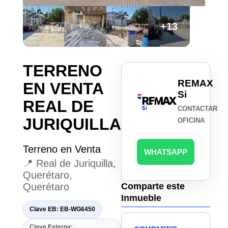
+13
TERRENO
REMAX
EN VENTA
Si
REAL DE
CONTACTAR
JURIQUILLA
OFICINA
Terreno en Venta
WHATSAPP
📍 Real de Juriquilla,
Querétaro,
Querétaro
Comparte este
Inmueble
Clave EB: EB-WG6450
Clave Externa: