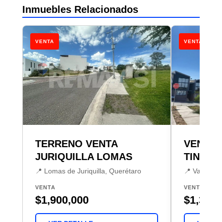
Inmuebles Relacionados
VENTA
VENTA
TERRENO VENTA
VENTA 
JURIQUILLA LOMAS
TINTO
📍 Lomas de Juriquilla, Querétaro
📍 Valle Tin
VENTA
VENTA
$1,900,000
$1,369,