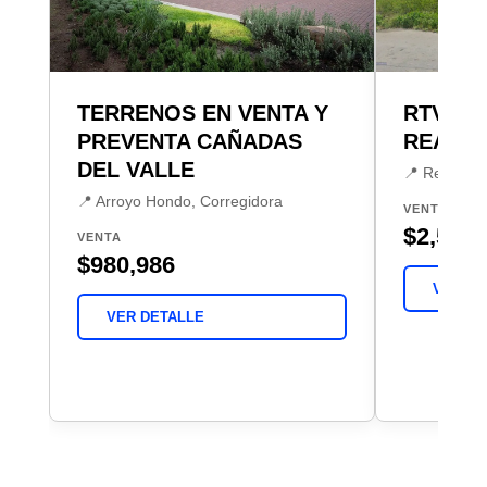
TERRENOS EN VENTA Y
RTV TE
PREVENTA CAÑADAS
REAL D
DEL VALLE
📍 Real de J
📍 Arroyo Hondo, Corregidora
VENTA
$2,500,
VENTA
$980,986
VER DE
VER DETALLE