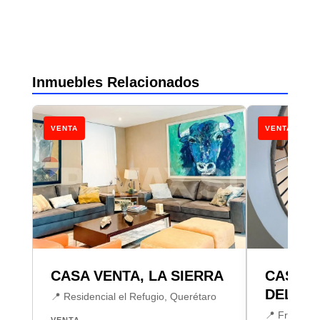
Inmuebles Relacionados
VENTA
VENTA
CASA VENTA, LA SIERRA
CASA E
DEL M
📍 Residencial el Refugio, Querétaro
📍 Fraccion