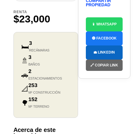
COMPARTIR
PROPIEDAD
RENTA
$23,000
📱 WHATSAPP
🔵 FACEBOOK
3
🛏️
RECÁMARAS
💼 LINKEDIN
3
🚿
BAÑOS
🔗 COPIAR LINK
2
🚗
ESTACIONAMIENTOS
253
📐
M² CONSTRUCCIÓN
152
🌳
M² TERRENO
Acerca de este