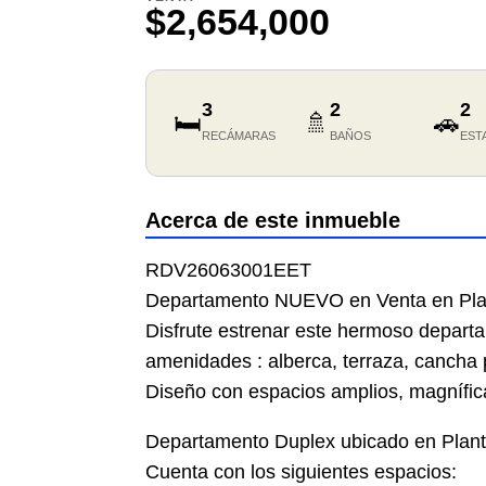
$2,654,000
3
2
2
🛏️
🚿
🚗
RECÁMARAS
BAÑOS
EST
Acerca de este inmueble
RDV26063001EET
Departamento NUEVO en Venta en Plan
Disfrute estrenar este hermoso depart
amenidades : alberca, terraza, cancha p
Diseño con espacios amplios, magnífica
Departamento Duplex ubicado en Plant
Cuenta con los siguientes espacios: