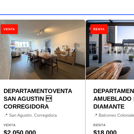
VENTA
RENTA
DEPARTAMENTOVENTA
DEPARTAMEN
SAN AGUSTIN 
AMUEBLADO 
CORREGIDORA
DIAMANTE
📍 San Agustín, Corregidora
📍 Balcones Colonial
VENTA
RENTA
$2,050,000
$18,000