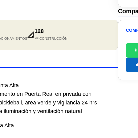
Compar
COMP
128
📐
ACIONAMIENTOS
M² CONSTRUCCIÓN


ta Alta
amento en Puerta Real en privada con
ickleball, area verde y vigilancia 24 hrs
 iluminación y ventilación natural
a Alta