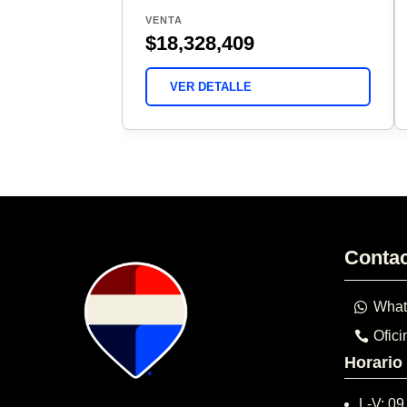
VENTA
$18,328,409
VER DETALLE
Conta
What
Ofici
Horario
L-V: 09