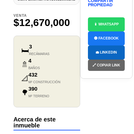
COMPARTIR
PROPIEDAD
VENTA
$12,670,000
📱 WHATSAPP
🔵 FACEBOOK
3
🛏️
💼 LINKEDIN
RECÁMARAS
4
🚿
🔗 COPIAR LINK
BAÑOS
432
📐
M² CONSTRUCCIÓN
390
🌳
M² TERRENO
Acerca de este
inmueble