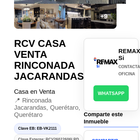
+9
RCV CASA
REMA
VENTA
Si
RINCONADA
CONTACT
JACARANDAS
OFICINA
Casa en Venta
WHATSAPP
📍 Rinconada
Jacarandas, Querétaro,
Querétaro
Comparte este
Inmueble
Clave EB: EB-VK2111
Clave Externa: RCV26022606LRD