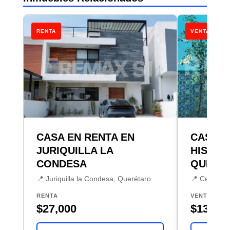
RENTA
VENTA
CASA EN RENTA EN
CASA V
JURIQUILLA LA
HISTOR
CONDESA
QUERE
📍 Juriquilla la Condesa, Querétaro
📍 Centro, 
RENTA
VENTA
$27,000
$13,690