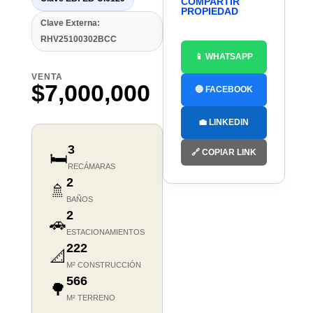
COMPARTIR
PROPIEDAD
Clave Externa:
RHV25100302BCC
📱 WHATSAPP
VENTA
$7,000,000
🔵 FACEBOOK
💼 LINKEDIN
3
🔗 COPIAR LINK
🛏️
RECÁMARAS
2
🚿
BAÑOS
2
🚗
ESTACIONAMIENTOS
222
📐
M² CONSTRUCCIÓN
566
🌳
M² TERRENO