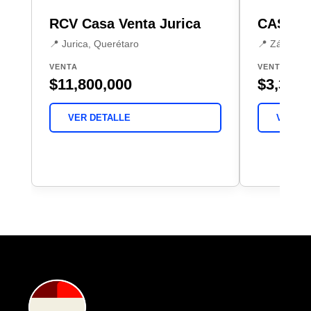
RCV Casa Venta Jurica
CASA V
📍 Jurica, Querétaro
📍 Zákia, E
VENTA
VENTA
$11,800,000
$3,300,
VER DETALLE
VER DE