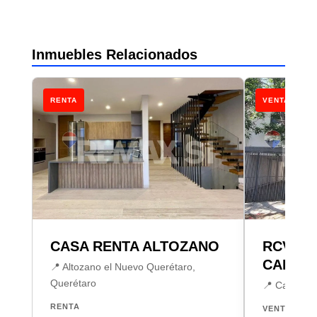
Inmuebles Relacionados
RENTA
VENTA
CASA RENTA ALTOZANO
RCV CA
CARRE
📍 Altozano el Nuevo Querétaro,
Querétaro
📍 Carretas
RENTA
VENTA