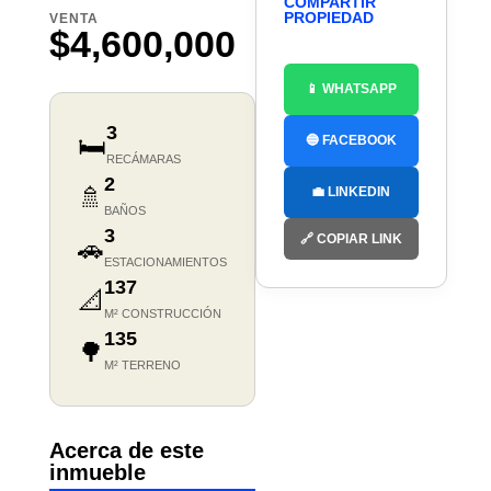
COMPARTIR
PROPIEDAD
VENTA
$4,600,000
📱 WHATSAPP
3
🛏️
🔵 FACEBOOK
RECÁMARAS
2
🚿
💼 LINKEDIN
BAÑOS
3
🔗 COPIAR LINK
🚗
ESTACIONAMIENTOS
137
📐
M² CONSTRUCCIÓN
135
🌳
M² TERRENO
Acerca de este
inmueble