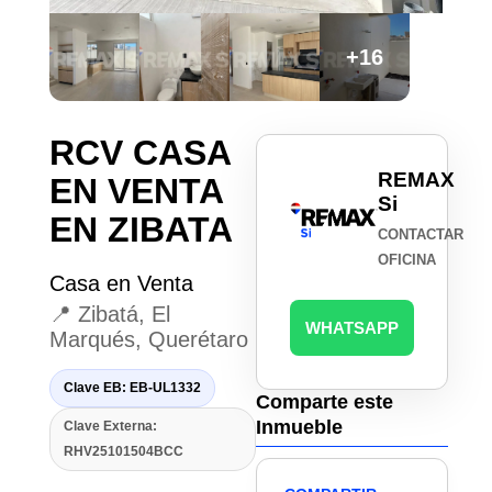
+16
RCV CASA
REMAX
EN VENTA
Si
EN ZIBATA
CONTACTAR
OFICINA
Casa en Venta
📍 Zibatá, El
WHATSAPP
Marqués, Querétaro
Clave EB: EB-UL1332
Comparte este
Inmueble
Clave Externa:
RHV25101504BCC