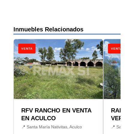
Inmuebles Relacionados
VENTA
VENTA
RFV RANCHO EN VENTA
RANCHO
EN ACULCO
VERDE 
📍 Santa María Nativitas, Aculco
📍 San Fran