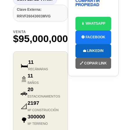
COMPARTIR
PROPIEDAD
Clave Externa:
RRVF26043003MVG
📱 WHATSAPP
VENTA
$95,000,000
🔵 FACEBOOK
💼 LINKEDIN
11
🔗 COPIAR LINK
🛏️
RECÁMARAS
11
🚿
BAÑOS
20
🚗
ESTACIONAMIENTOS
2197
📐
M² CONSTRUCCIÓN
300000
🌳
M² TERRENO