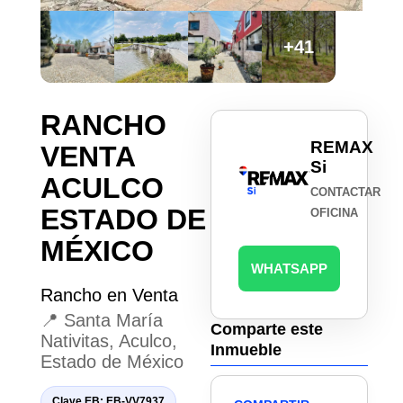
+41
RANCHO
REMAX
VENTA
Si
ACULCO
CONTACTAR
ESTADO DE
OFICINA
MÉXICO
WHATSAPP
Rancho en Venta
📍 Santa María
Comparte este
Nativitas, Aculco,
Inmueble
Estado de México
Clave EB: EB-VV7937