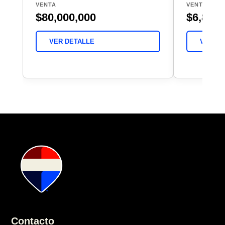
VENTA
VENTA
$80,000,000
$6,800,
VER DETALLE
VER DE
Contacto