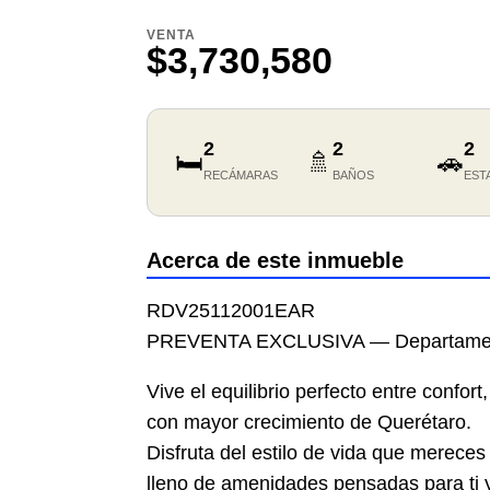
VENTA
$3,730,580
2
2
2
🛏️
🚿
🚗
RECÁMARAS
BAÑOS
EST
Acerca de este inmueble
RDV25112001EAR
PREVENTA EXCLUSIVA — Departamento
Vive el equilibrio perfecto entre confor
con mayor crecimiento de Querétaro.
Disfruta del estilo de vida que merece
lleno de amenidades pensadas para ti y 