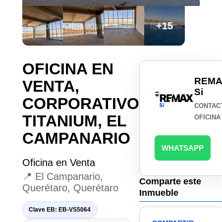
+15
OFICINA EN
REMA
VENTA,
Si
CORPORATIVO
CONTAC
TITANIUM, EL
OFICINA
CAMPANARIO
WHATSAPP
Oficina en Venta
📍 El Campanario,
Comparte este
Querétaro, Querétaro
Inmueble
Clave EB: EB-VS5064