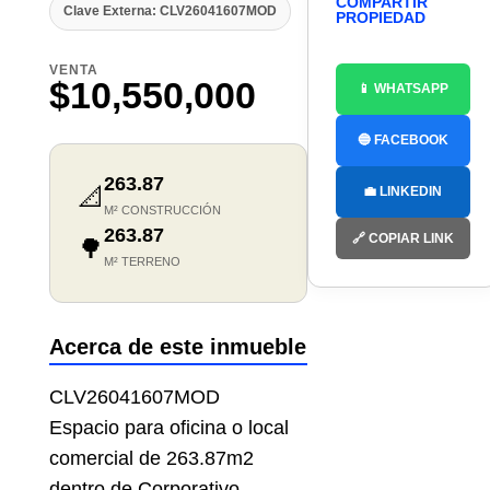
COMPARTIR
Clave Externa: CLV26041607MOD
PROPIEDAD
VENTA
$10,550,000
📱 WHATSAPP
🔵 FACEBOOK
263.87
📐
💼 LINKEDIN
M² CONSTRUCCIÓN
263.87
🔗 COPIAR LINK
🌳
M² TERRENO
Acerca de este inmueble
CLV26041607MOD
Espacio para oficina o local
comercial de 263.87m2
dentro de Corporativo