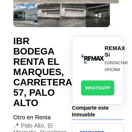
+3
IBR
REMAX
BODEGA
Si
RENTA EL
CONTACTAR
MARQUES,
OFICINA
CARRETERA
WHATSAPP
57, PALO
ALTO
Comparte este
Inmueble
Otro en Renta
📍 Palo Alto, El