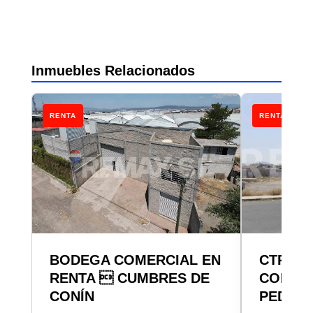
Inmuebles Relacionados
RENTA
RENTA
BODEGA COMERCIAL EN
CTR T
RENTA  CUMBRES DE
COMERC
CONÍN
PEDRO 