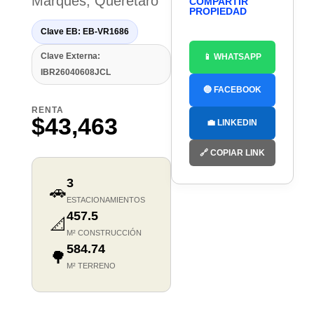
Marqués, Querétaro
COMPARTIR
PROPIEDAD
Clave EB: EB-VR1686
Clave Externa:
📱 WHATSAPP
IBR26040608JCL
🔵 FACEBOOK
RENTA
$43,463
💼 LINKEDIN
🔗 COPIAR LINK
3
🚗
ESTACIONAMIENTOS
457.5
📐
M² CONSTRUCCIÓN
584.74
🌳
M² TERRENO