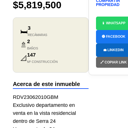
COMPARTIR
$5,819,500
PROPIEDAD
📱 WHATSAPP
3
🛏️
RECÁMARAS
🔵 FACEBOOK
2
🚿
BAÑOS
💼 LINKEDIN
147
📐
M² CONSTRUCCIÓN
🔗 COPIAR LINK
Acerca de este inmueble
RDV23062010GBM
Exclusivo departamento en
venta en la vista residencial
dentro de Serra 24