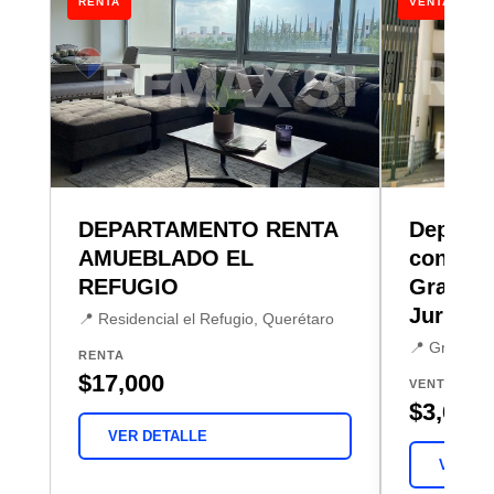
RENTA
VENTA
DEPARTAMENTO RENTA
Departa
AMUEBLADO EL
con Roo
REFUGIO
Grand 
Juriquil
📍 Residencial el Refugio, Querétaro
📍 Grand Jur
RENTA
$17,000
VENTA
$3,600,
VER DETALLE
VER DE