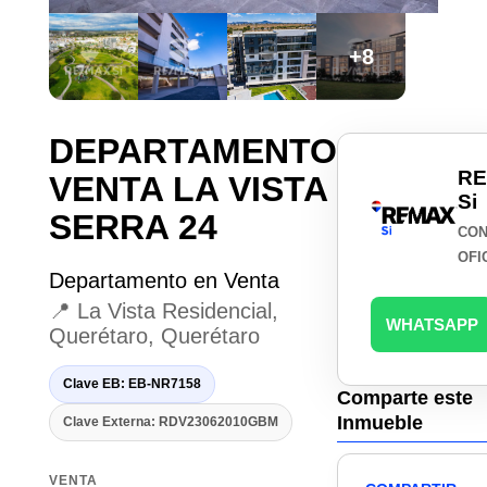
+8
DEPARTAMENTO
R
VENTA LA VISTA
Si
SERRA 24
CON
OFI
Departamento en Venta
📍 La Vista Residencial,
WHATSAPP
Querétaro, Querétaro
Clave EB: EB-NR7158
Comparte este
Inmueble
Clave Externa: RDV23062010GBM
VENTA