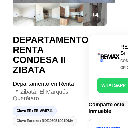
+4
DEPARTAMENTO
R
RENTA
Si
CONDESA II
CON
ZIBATA
OFI
Departamento en Renta
WHATSAPP
📍 Zibatá, El Marqués,
Querétaro
Comparte este
Inmueble
Clave EB: EB-WA5711
Clave Externa: RDR26051801DMV