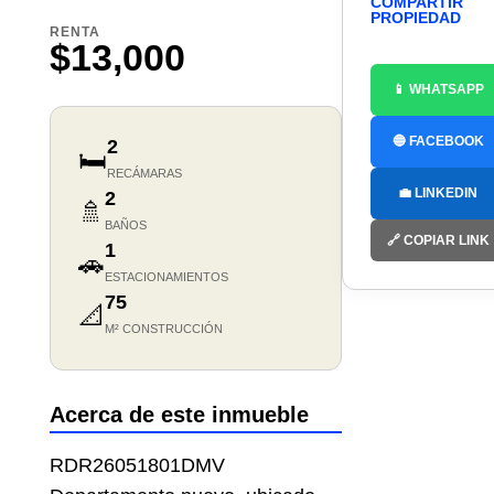
COMPARTIR
PROPIEDAD
RENTA
$13,000
📱 WHATSAPP
🔵 FACEBOOK
2
🛏️
RECÁMARAS
💼 LINKEDIN
2
🚿
BAÑOS
🔗 COPIAR LINK
1
🚗
ESTACIONAMIENTOS
75
📐
M² CONSTRUCCIÓN
Acerca de este inmueble
RDR26051801DMV