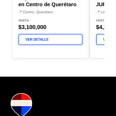
en Centro de Querétaro
JURIQU
📍 Centro, Querétaro
📍 La Cañad
VENTA
VENTA
$3,100,000
$4,250,
VER DETALLE
VER DE