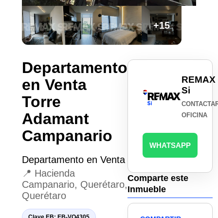
+15
Departamento
REMAX
en Venta
Si
Torre
CONTACTA
Adamant
OFICINA
Campanario
WHATSAPP
Departamento en Venta
📍 Hacienda
Comparte este
Campanario, Querétaro,
Inmueble
Querétaro
Clave EB: EB-VO4305