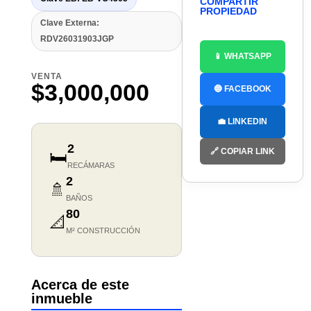
COMPARTIR
PROPIEDAD
Clave Externa:
RDV26031903JGP
📱 WHATSAPP
VENTA
$3,000,000
🔵 FACEBOOK
💼 LINKEDIN
2
🔗 COPIAR LINK
🛏️
RECÁMARAS
2
🚿
BAÑOS
80
📐
M² CONSTRUCCIÓN
Acerca de este
inmueble