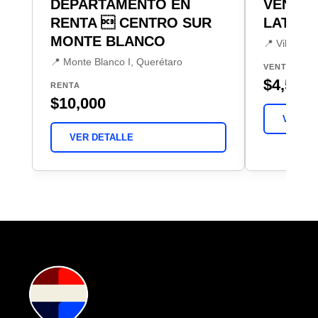
DEPARTAMENTO EN
VENTA
RENTA  CENTRO SUR
LATITU
MONTE BLANCO
📍 Villas de
📍 Monte Blanco I, Querétaro
VENTA
$4,500,
RENTA
$10,000
VER DE
VER DETALLE