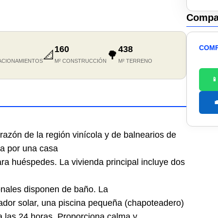
Compar
COMP
160
438
📐
🌳
ACIONAMIENTOS
M² CONSTRUCCIÓN
M² TERRENO


razón de la región vinícola y de balnearios de
da por una casa
ara huéspedes. La vivienda principal incluye dos
onales disponen de baño. La
tador solar, una piscina pequeña (chapoteadero)
ia las 24 horas. Proporciona calma y