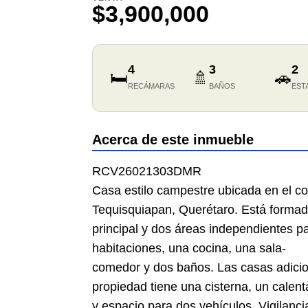
$3,900,000
4
3
2
🛏️
🚿
🚗
RECÁMARAS
BAÑOS
EST
Acerca de este inmueble
RCV26021303DMR
Casa estilo campestre ubicada en el co
Tequisquiapan, Querétaro. Está forma
principal y dos áreas independientes p
habitaciones, una cocina, una sala-
comedor y dos baños. Las casas adici
propiedad tiene una cisterna, un calen
y espacio para dos vehículos. Vigilanc