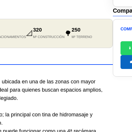
Compar
COMP
320
250
📐
🌳
ACIONAMIENTOS
M² CONSTRUCCIÓN
M² TERRENO


, ubicada en una de las zonas con mayor
Ideal para quienes buscan espacios amplios,
ilegiado.
; la principal con tina de hidromasaje y
o.
ue puede funcionar como una 4ª recámara.