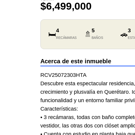
$6,499,000
4
5
3
🛏️
🚿
🚗
RECÁMARAS
BAÑOS
EST
Acerca de este inmueble
RCV25072303HTA
Descubre esta espectacular residencia
crecimiento y plusvalía en Querétaro. 
funcionalidad y un entorno familiar priv
Características:
• 3 recámaras, todas con baño completo
vestidor, las otras dos con clóset ampli
• Cuenta con estudio en planta baja q