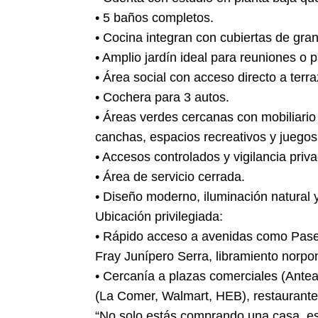
• 5 baños completos.
• Cocina integran con cubiertas de gran
• Amplio jardín ideal para reuniones o 
• Área social con acceso directo a terra
• Cochera para 3 autos.
• Áreas verdes cercanas con mobiliari
canchas, espacios recreativos y juegos i
• Accesos controlados y vigilancia priv
• Área de servicio cerrada.
• Diseño moderno, iluminación natural y 
Ubicación privilegiada:
• Rápido acceso a avenidas como Paseo 
Fray Junípero Serra, libramiento norpon
• Cercanía a plazas comerciales (Ante
(La Comer, Walmart, HEB), restaurantes
“No solo estás comprando una casa, est