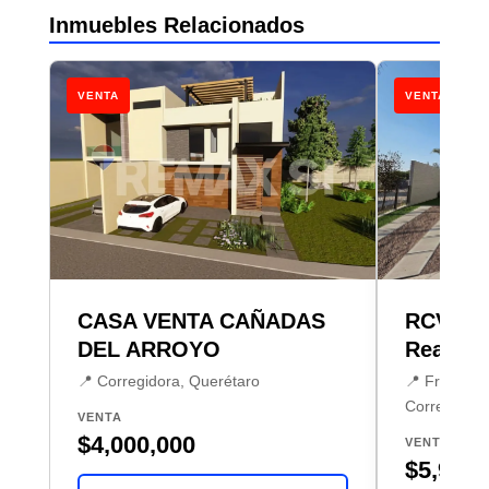
Inmuebles Relacionados
VENTA
VENTA
CASA VENTA CAÑADAS
RCV Cas
DEL ARROYO
Real
📍 Corregidora, Querétaro
📍 Fraccion
Corregidora
VENTA
$4,000,000
VENTA
$5,986,