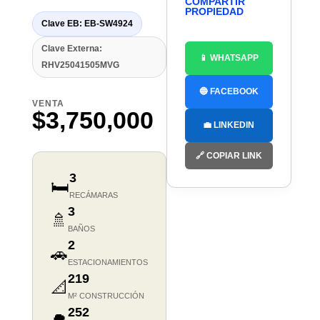
COMPARTIR
PROPIEDAD
Clave EB: EB-SW4924
Clave Externa:
📱 WHATSAPP
RHV25041505MVG
🔵 FACEBOOK
VENTA
$3,750,000
💼 LINKEDIN
🔗 COPIAR LINK
3
🛏️
RECÁMARAS
3
🚿
BAÑOS
2
🚗
ESTACIONAMIENTOS
219
📐
M² CONSTRUCCIÓN
252