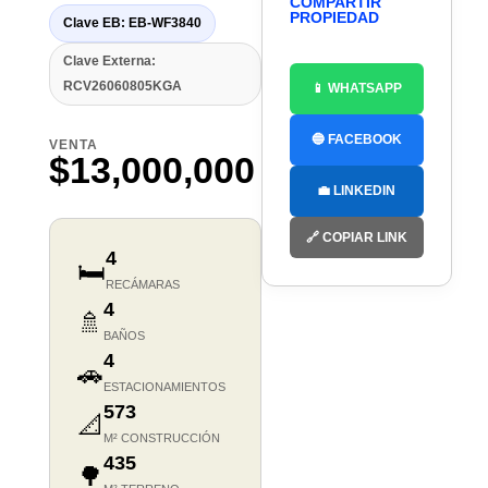
COMPARTIR
PROPIEDAD
Clave EB: EB-WF3840
Clave Externa:
RCV26060805KGA
📱 WHATSAPP
🔵 FACEBOOK
VENTA
$13,000,000
💼 LINKEDIN
🔗 COPIAR LINK
4
🛏️
RECÁMARAS
4
🚿
BAÑOS
4
🚗
ESTACIONAMIENTOS
573
📐
M² CONSTRUCCIÓN
435
🌳