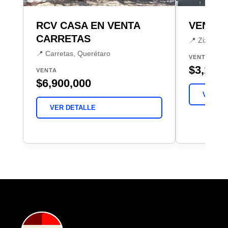
RCV CASA EN VENTA
VENTA 
CARRETAS
📍 Zizana, 
📍 Carretas, Querétaro
VENTA
$3,195,
VENTA
$6,900,000
VER DE
VER DETALLE