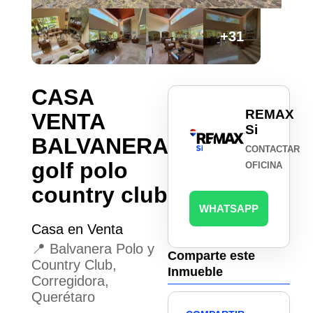
+31
CASA
REMAX
VENTA
Si
BALVANERA
CONTACTAR
golf polo
OFICINA
country club
WHATSAPP
Casa en Venta
📍 Balvanera Polo y
Comparte este
Country Club,
Inmueble
Corregidora,
Querétaro