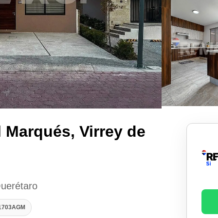
l Marqués, Virrey de
Querétaro
61703AGM