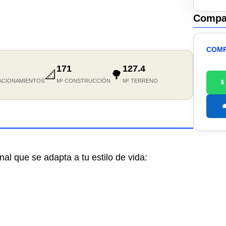
Compar
COMP
171
127.4
📐
🌳
ACIONAMIENTOS
M² CONSTRUCCIÓN
M² TERRENO


al que se adapta a tu estilo de vida:
)