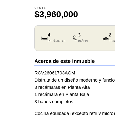
VENTA
$3,960,000
4
3
2
🛏️
🚿
🚗
RECÁMARAS
BAÑOS
EST
Acerca de este inmueble
RCV26061703AGM
Disfruta de un diseño moderno y funcion
3 recámaras en Planta Alta
1 recámara en Planta Baja
3 baños completos
Cocina equipada (excepto refri y micro