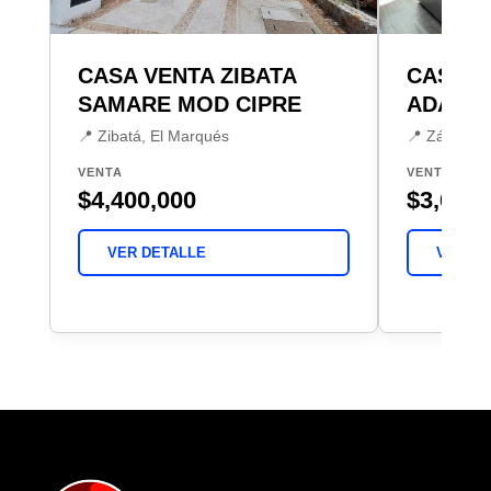
CASA VENTA ZIBATA
CASA V
SAMARE MOD CIPRE
ADAGIO 
📍 Zibatá, El Marqués
📍 Zákia, E
VENTA
VENTA
$4,400,000
$3,680,
VER DETALLE
VER DE