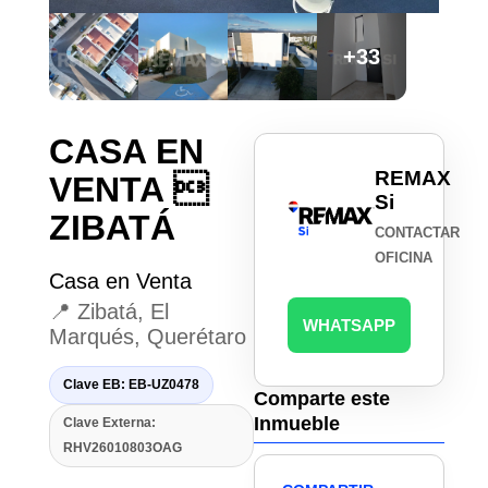
+33
CASA EN
REMAX
VENTA 
Si
ZIBATÁ
CONTACTAR
OFICINA
Casa en Venta
📍 Zibatá, El
WHATSAPP
Marqués, Querétaro
Clave EB: EB-UZ0478
Comparte este
Inmueble
Clave Externa:
RHV26010803OAG