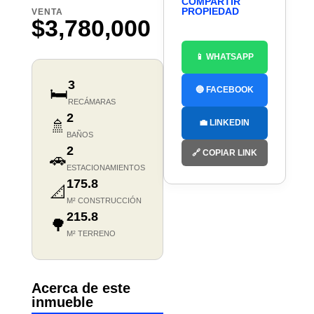
COMPARTIR
PROPIEDAD
VENTA
$3,780,000
📱 WHATSAPP
3
🛏️
🔵 FACEBOOK
RECÁMARAS
2
🚿
💼 LINKEDIN
BAÑOS
2
🔗 COPIAR LINK
🚗
ESTACIONAMIENTOS
175.8
📐
M² CONSTRUCCIÓN
215.8
🌳
M² TERRENO
Acerca de este
inmueble